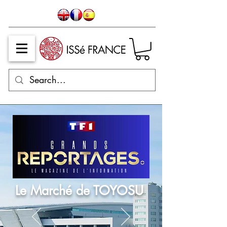
​Le Marché de TOYOSU