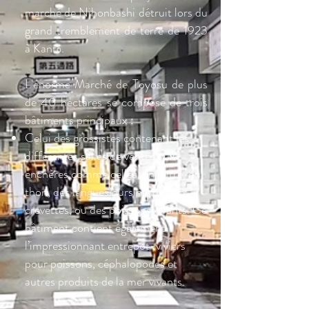
marché de Nihonbashi détruit lors du
grand tremblement de terre de 1923
à Kantō.
L'énorme Marché de Toyosu de plus
de 40 hectares se compose de trois
bâtiments principaux :
Celui des grossistes contenant les
différentes salles de ventes aux
enchères comme celles, en autre, du
thon, des langues oursins, des
crevettes, ou des poissons vivants. Ce
bâtiment contient également
l’impressionnant entrepôt-viviers
pour poissons, céphalopodes et
autres produits de la mer vivants.