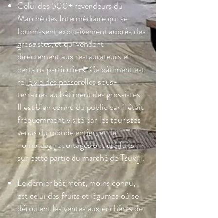
Celui des 500+ revendeurs du
Marché des Intermédiaire qui se
fournissent exclusivement auprès des
grossistes, et qui vendent
directement aux restaurateurs et
certains particuliers. Ce bâtiment est
relié via des passerelles sous-
terraines au bâtiment des grossistes.
Il est bien connu du public car il était
fréquemment visité par les touristes
venus du monde entier, et de
nombreux reportages ont été faits
sur cette partie du marché de Tsukiji.
Le dernier bâtiment, moins connu,
est celui des fruits et légumes où se
déroulent les ventes aux enchères de