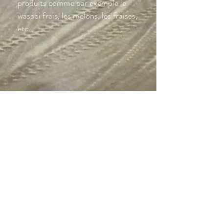
produits comme par exemple le
wasabi frais, les melons, les fraises,
etc.