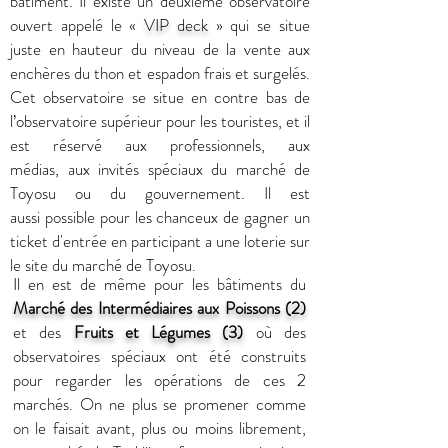
bâtiment. Il existe un deuxième observatoire
ouvert appelé le «
VIP deck
» qui se situe
juste en hauteur du niveau de la vente aux
enchères du thon et espadon frais et surgelés.
Cet observatoire se situe en contre bas de
l’observatoire supérieur pour les touristes, et il
est réservé aux professionnels, aux
médias, aux invités spéciaux du marché de
Toyosu ou du gouvernement. Il est
aussi
possible
pour les chanceux de gagner un
ticket d'entr
é
e en participant a une loterie sur
le site du march
é
de Toyosu.
Il en est de même pour les bâtiments du
Marché des Intermédiaires
aux Poissons
(2)
et des
F
ruits et Légumes
(3)
où des
observatoires spéciaux ont été construits
pour regarder les opérations de ces 2
marchés. On ne plus se promener comme
on le faisait avant, plus ou moins librement,