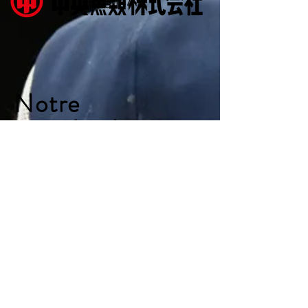
since 1947
Notre
coopération
avec TOYOSU
Notre société, importateur majeur
en France de produits frais du
Japon, a le privilège et le grand
honneur de coopérer avec le
grossiste le plus important du
Marché de Toyosu : la société
Chuo
Gyorui Co. Ltd
, aussi appelée