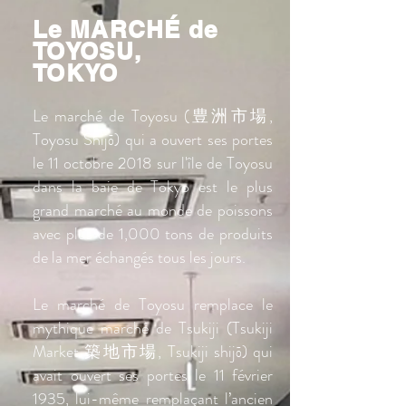
Le
​ MARCHÉ de
TOYOSU,
TOKYO
Le marché de Toyosu (豊洲市場,
Toyosu Shijō) qui a ouvert ses portes
le 11 octobre 2018 sur l'île de Toyosu
dans la baie de Tokyo est le plus
grand marché au monde de poissons
avec plus de 1,000 tons de produits
de la mer échangés tous les jours.
Le marché de Toyosu remplace le
mythique marché de Tsukiji (Tsukiji
Market 築地市場, Tsukiji shijō) qui
avait ouvert ses portes le 11 février
1935, lui-même remplaçant l’ancien