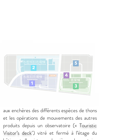
Depuis l’ouverture du Marché de Toyosu,
dont l’un des buts principaux était de
contrôler le flot incessant des touristes pour
pouvoir laisser travailler en paix les quelques
60,000 travailleurs du marché, il est
impossible de se rentre dans l’enceinte du
Marché des Grossistes
(1)
.
Les visiteurs peuvent cependant voir la vente
aux enchères des différents espèces de thons
et les opérations de mouvements des autres
produits depuis un observatoire («
Touristic
Visitor’s deck"
) vitré et fermé à l’étage du