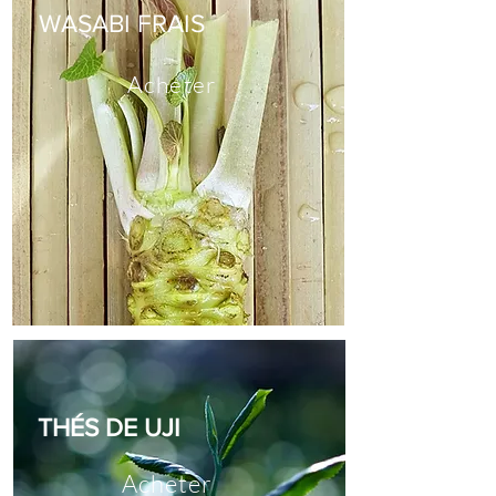
WASABI
​FRAIS
Acheter
THÉS DE
UJI
Acheter