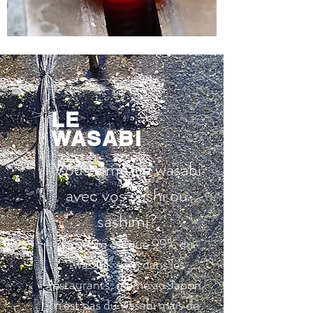
LE
​WASABI
Vous aimez le wasabi
avec vos sushi ou
sashimi?
La vérité est que 99% du
"wasabi" servi dans les
restaurants, même au Japon,
n'est pas du wasabi mais de