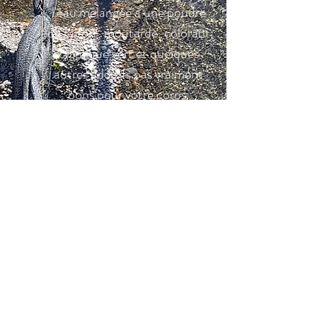
l'eau mélangée à une poudre
de raifort, moutarde, colorant
chimique vert et quelques
autres additifs pas vraiment
bons pour votre corps.
Le vrai wasabi frais est en effet
originaire du Japon et fait
l'objet d'une attention
croissante depuis cinq ans dans
le monde occidental....
LIRE