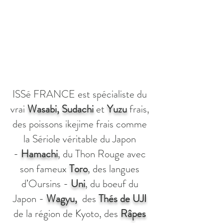
Suivez nous dans le tournage TF1 pour
l’émission Grands Reportage dédiée au
marché aux poissons de Toyosu de Tokyo.
ISSé FRANCE est spécialiste du
vrai
Wasabi, Sudachi
et
Yuzu
frais,
des poissons ikejime frais comme
la Sériole véritable du Japon
-
Hamachi
, du Thon Rouge avec
son fameux
Toro
, des langues
d’Oursins -
Uni
, du boeuf du
Japon -
Wagyu,
des
Thés de UJI
de la région de Kyoto, des
Râpes