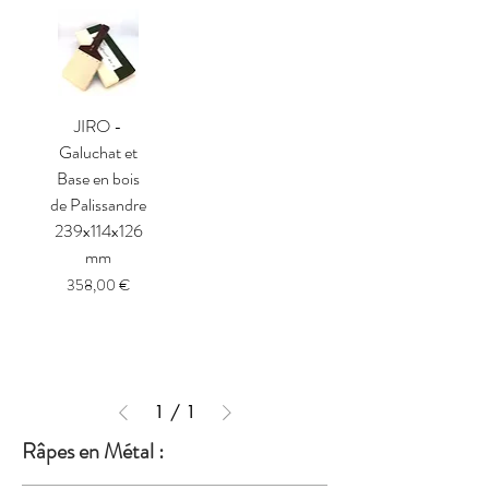
JIRO -
Galuchat et
Base en bois
de Palissandre
239x114x126
mm
Prix
358,00 €
1
/
1
Râpes en Métal :