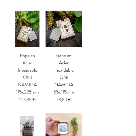
Râpe en
Râpe en
Acier
Acier
Inoxidable
Inoxidable
ONI
ONI
NAMIDA
NAMIDA
115x225mm
65x115mm
Prix
Prix
225,85 €
78,80 €