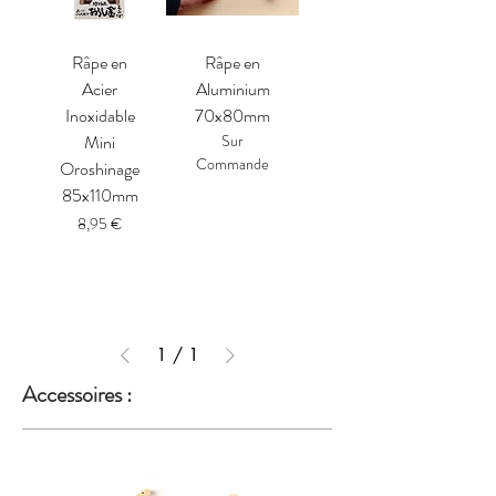
Râpe en
Râpe en
Acier
Aluminium
Inoxidable
70x80mm
Mini
Sur
Commande
Oroshinage
85x110mm
Prix
8,95 €
1
/
1
Accessoires :