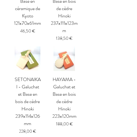
Base en
Base en bois
céramique de
de cèdre
Kyoto
Hinoki
121x70x61mm
237x111x123m
m
Prix
46,50 €
Prix
138,50 €
SETONAIKA
HAYAMA -
I - Galuchat
Galuchat et
et Base en
Base en bois
bois de cèdre
de cèdre
Hinoki
Hinoki
239x114x126
223x120mm
mm
Prix
188,00 €
Prix
228,00 €