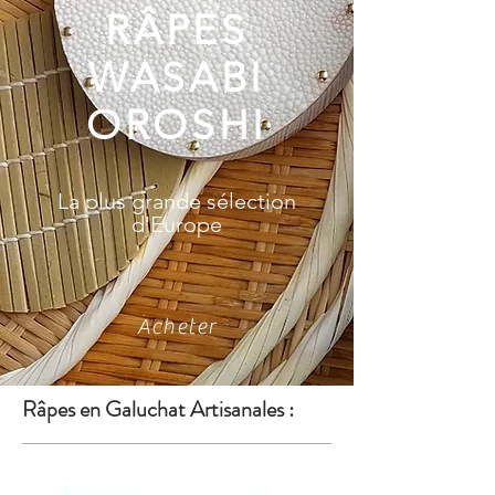
RÂPES
WASABI
OROSHI
La plus grande sélection
d'Europe
Acheter
Râpes en Galuchat Artisanales :