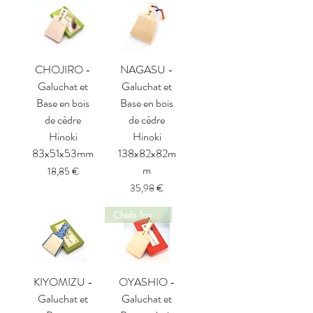
CHOJIRO -
NAGASU -
Galuchat et
Galuchat et
Base en bois
Base en bois
de cèdre
de cèdre
Hinoki
Hinoki
83x51x53mm
138x82x82m
m
Prix
18,85 €
Prix
35,98 €
Chefs favorite
KIYOMIZU -
OYASHIO -
Galuchat et
Galuchat et