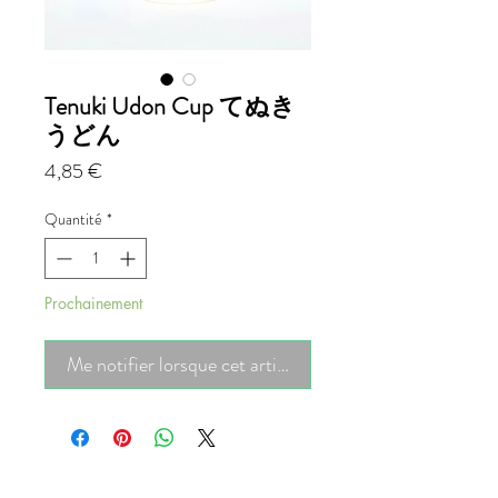
Tenuki Udon Cup てぬき
うどん
Prix
4,85 €
Quantité
*
Prochainement
Me notifier lorsque cet article est disponible