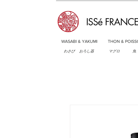
WASABI & YAKUMI
THON & POISS
わさび
おろし器
マグロ
魚