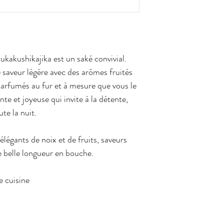
Grade/SMV : -1
au fil des saisons, 
d'Argent 2022, 
Acidité : 1,2
vieilles maisons au
Médaille d'Arg
Volume : 720 ml
question : Quel goû
Service : servir aut
cet environnement a
ukakushikajika est un saké convivial.
Conservation :
à l'
de relance de l'acti
e saveur légère avec des arômes fruités
chaleur. Après ouv
personnes travaille
 parfumés au fur et à mesure que vous le
consommer sous 4 
te et joyeuse qui invite à la détente,
te la nuit.
légants de noix et de fruits, saveurs
e belle longueur en bouche.
e cuisine