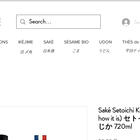
Se
ONS
IKÉJIME
SAKÉ
SÉSAME BIO
UDON
THÉS de 
ごま
うどん
宇治テ
日本酒
活 〆魚
Saké Setoichi K
how it i
じか 720ml