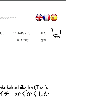
 connecter
UJI
VINAIGRES
INFO
ィー
職人の酢
情報
akukakushikajika (That's
s) セトイチ かくかくしか