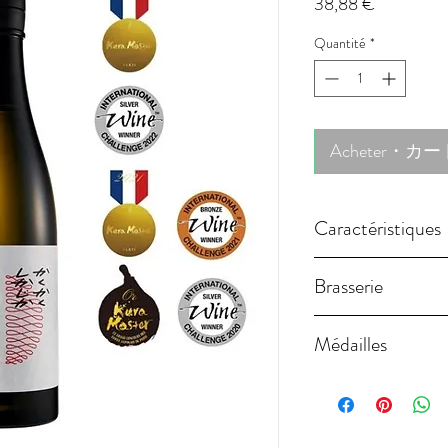
Prix
38,88 €
Quantité
*
Acheter・カ
Caractéristiques
Brasseur : Seto Sh
Brasserie
Préfecture : Kana
Classification : Ju
La brasserie Seto 
Médailles
Riz : Omachi
région de Kanagawa
Seimai Buai (polis
arrêté le brassage e
Kura Master Ju
Levures: M-310
production de saké
2021, 2020
Titrage : 16,4%
Le paysage, marqué 
IWC - Internati