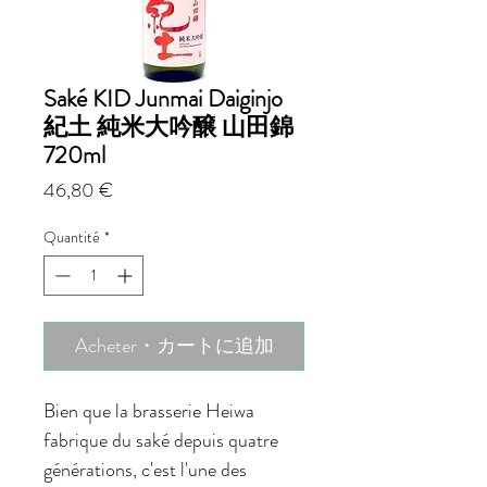
Saké KID Junmai Daiginjo
紀土 純米大吟醸 山田錦
720ml
Prix
46,80 €
Quantité
*
Acheter・カートに追加
Bien que la brasserie Heiwa
fabrique du saké depuis quatre
générations, c'est l'une des