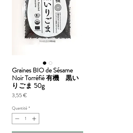
Graines BIO de Sésame
Noir Torréfié 有機 黒い
りごま 50g
Prix
3,55 €
Quantité
*