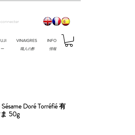
 connecter
UJI
VINAIGRES
INFO
ィー
職人の酢
情報
 Sésame Doré Torréfié 有
 50g