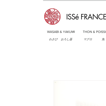
WASABI & YAKUMI
THON & POISS
わさび
おろし器
マグロ
魚