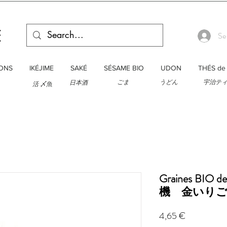
Se
ONS
IKÉJIME
SAKÉ
SÉSAME BIO
UDON
THÉS de 
ごま
うどん
宇治テ
日本酒
活 〆魚
Graines BIO de
機 金いりごま
Prix
4,65 €