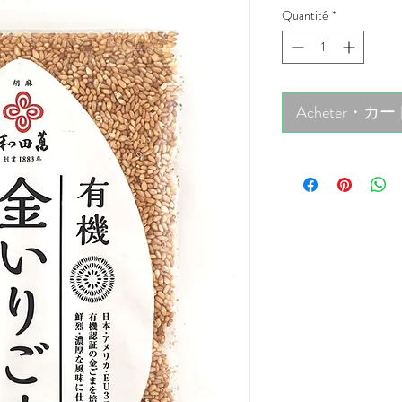
Quantité
*
Acheter・カ